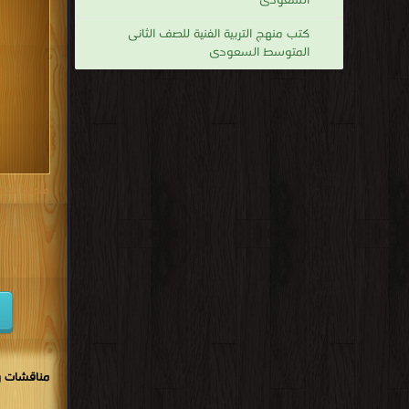
السعودى
كتب 1938
كتب منهج التربية الفنية للصف الثانى
كتب 1929
المتوسط السعودى
كتب 1920
كتب 1911
كتب 1902
مكتبة تحم
مناقشات و