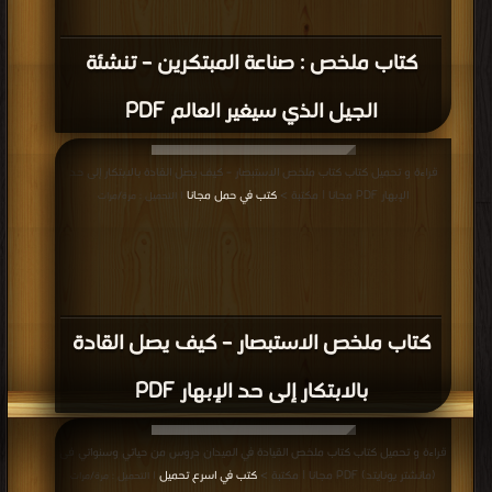
كتاب ملخص : صناعة المبتكرين – تنشئة
الجيل الذي سيغير العالم PDF
قراءة و تحميل كتاب كتاب ملخص الاستبصار – كيف يصل القادة بالابتكار إلى حد
الإبهار PDF مجانا | مكتبة >
كتب في حمل مجانا
| التحميل : مرة/مرات
كتاب ملخص الاستبصار – كيف يصل القادة
بالابتكار إلى حد الإبهار PDF
قراءة و تحميل كتاب كتاب ملخص القيادة في الميدان دروس من حياتي وسنواتي فى
(مانشتر يونايتد) PDF مجانا | مكتبة >
كتب في اسرع تحميل
| التحميل : مرة/مرات