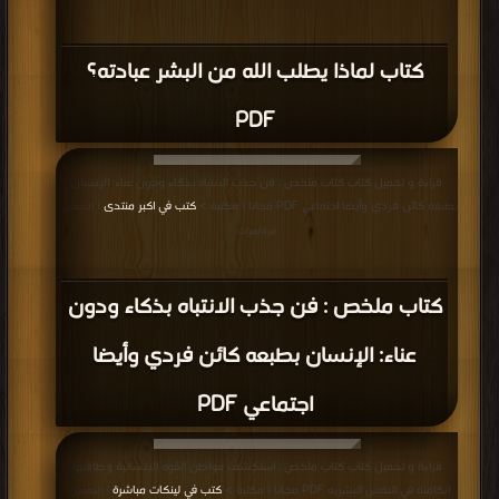
كتاب لماذا يطلب الله من البشر عبادته؟
PDF
قراءة و تحميل كتاب كتاب ملخص : فن جذب الانتباه بذكاء ودون عناء: الإنسان
بطبعه كائن فردي وأيضا اجتماعي PDF مجانا | مكتبة >
كتب في اكبر منتدى
| التحميل :
مرة/مرات
كتاب ملخص : فن جذب الانتباه بذكاء ودون
عناء: الإنسان بطبعه كائن فردي وأيضا
اجتماعي PDF
قراءة و تحميل كتاب كتاب ملخص : استكشف مواطن القوه الانسانية وطاقتها
الكامنة في النفس البشريه PDF مجانا | مكتبة >
كتب في لينكات مباشرة
| التحميل :