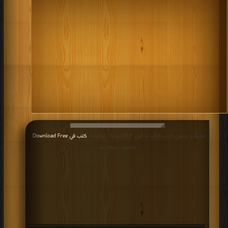
يهتم بتحسين نوعية الموارد البشرية في المجتمع وتحسين النوعية
البشرية نفسه، كما تهتم كل مؤسسة وكل شركة بتنمية قدرات
العاملين فيها سواء على المستوى الإداري شموليا لتشمل كل العاملين
على جميع مستوياتهم الوظيفية.
كتب اكبر موقع التنميه البشريه
.
قراءة و تحميل كتاب كتاب انا امل PDF مجانا | مكتبة >
كتب في Download Free
|
التحميل : مرة/مرات