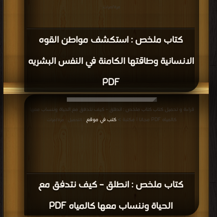
مرة/مرات
كتاب ملخص : استكشف مواطن القوه
الانسانية وطاقتها الكامنة في النفس البشريه
PDF
قراءة و تحميل كتاب كتاب ملخص : انطلق – كيف نتدفق مع الحياة وننساب معها
كالمياه PDF مجانا | مكتبة >
كتب في موقع
| التحميل : مرة/مرات
كتاب ملخص : انطلق – كيف نتدفق مع
الحياة وننساب معها كالمياه PDF