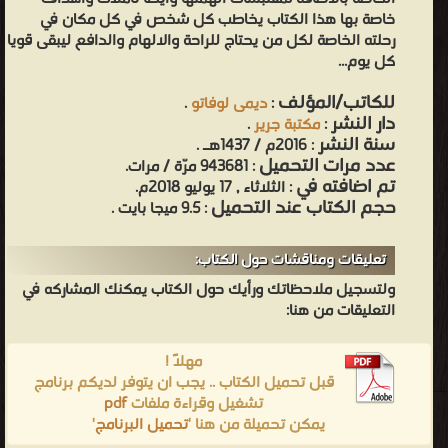
خاصة بها هذا الكتاب يخاطب كل شخص في كل مكان في
رحلته الخاصة لكل من يحتاج للراحة والالهام والدافع ليبقى قويا
كل يوم...
للكاتب/المؤلف
:
ديمى لوفاتو
.
دار النشر
:
مكتبة جرير
.
سنة النشر
: 2016م / 1437هـ .
عدد مرات التحميل
: 943681 مرّة / مرات.
تم اضافته في
: الثلاثاء , 17 يوليو 2018م.
حجم الكتاب عند التحميل
: 9.5 ميجا بايت .
تعليقات ومناقشات حول الكتاب:
ولتسجيل ملاحظاتك ورأيك حول الكتاب يمكنك المشاركه في
التعليقات من هنا:
مهلاً !
قبل تحميل الكتاب .. يجب ان يتوفر لديكم برنامج
تشغيل وقراءة ملفات
pdf
يمكن تحميلة من هنا '
تحميل البرنامج
'