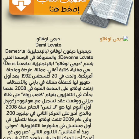
ديمى لوفاتو
Demi Lovato
ديميتريا ديفون لوفاتو (بالإنجليزية: Demetria
Devonne Lovato)؛ والمعروفة في الوسط الفني
باسم "ديمي لوفاتو" (بالإنجليزية: Demi Lovato)
هي مغنية، كاتبة أغاني، ممثلة، عارضة وملحنة
أمريكية. ولدت في 20 أغسطس 1992. بعد أول
ظهور لها كطفلة ممثلة في بارني والأصدقاء،
ارتقت لوفاتو على الساحة الفنية في 2008 عندما
بدأت في التلفزيون بفيلم "كامب روك" على قناة
ديزني ووقعت عقد تسجيل مع هوليوود ركوردز.
أول ألبوم لها هو "لا تنس" الصادر سنة 2008
والذي أحرز على المركز الثاني في بيلبورد 200.
وفي عام 2009 تلقت لوفاتو عرضا للتمثيل في
أول مسلسل في مشوارها التلفزيونية: "صوني
ويذ أه تشانس". الألبوم التالي "هير وي غو
أغين" أحرز المركز الأول في بيلبورد 200، في حين