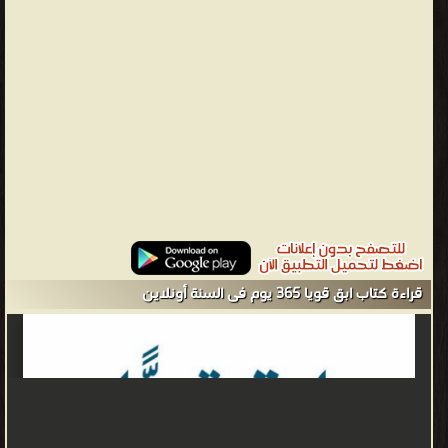
التلفزيون بفيلم "كامب روك" على قناة ديزني ووقعت عقد تسجيل مع
هوليوود ركوردز. أول ألبوم لها هو "لا تنس" الصادر سنة 2008 والذي أحرز
على المركز الثاني في بيلبورد 200. وفي عام 2009 تلقت لوفاتو عرضا
للتمثيل في أول مسلسل في مشوارها التلفزيونية: "صوني ويذ أه
تشانس". الألبوم التالي "هير وي غو أغين" أحرز المركز الأول في بيلبورد
200، في حين الأغنية بنفس عنوان الألبوم كانت من ضمن أفضل 20
أغنية في بيلبورد هوت 100. حصلت جميع ألبوماته على الشهادة الذهبية
من قبل رابطة صناعة التسجيلات الأمريكية. ❰ لها مجموعة من الإنجازات
والمؤلفات أبرزها ❞ ابق قويا 365 يوم فى السنة ❝ الناشرين : ❞ مكتبة
جرير ❝ ❱
من كتب التنميه البشريه - مكتبة كتب التنمية البشرية.
قراءة كتاب ابق قويا 365 يوم فى السنة أونلاين