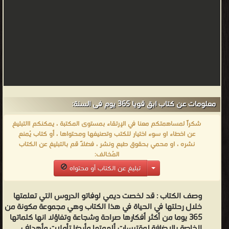
معلومات عن كتاب ابق قويا 365 يوم فى السنة:
شكراً لمساهمتكم معنا في الإرتقاء بمستوى المكتبة ، يمكنكم االتبليغ
عن اخطاء او سوء اختيار للكتب وتصنيفها ومحتواها ، أو كتاب يُمنع
نشره ، او محمي بحقوق طبع ونشر ، فضلاً قم بالتبليغ عن الكتاب
المُخالف:
تبليغ عن الكتاب أو محتواه
وصف الكتاب :
قد لخصت ديمي لوفاتو الدروس التي تعلمتها
خلال رحلتها في الحياة في هذا الكتاب وهي مجموعة مكونة من
365 يوما من أكثر أفكارها صراحة وشجاعة وتفاؤلا انها كلماتها
الخاصة بالاضافة لمقتبسات ألهمتها وأيضا تأملات وأهداف