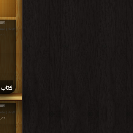
مكت
كتاب ح
قراءة و تحميل كتا
كتب في oad