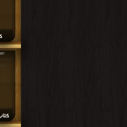
ك
مكتبة
كتاب