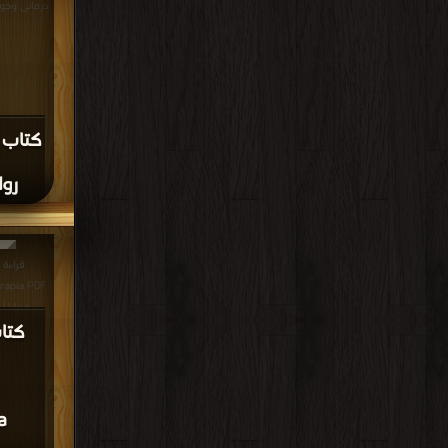
درمانی وجودی PDF مجانا |
كتاب 
روا
erapia PDF
مجانا |
a