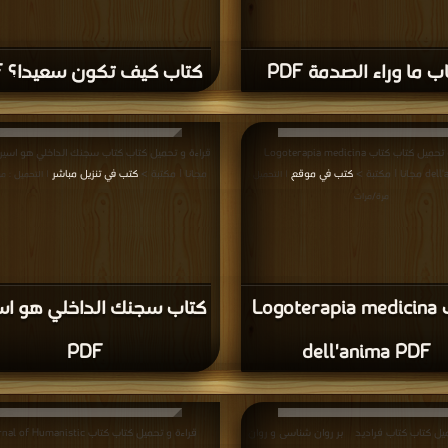
ب ما وراء الصدمة PDF
كتاب كيف تكون سعيدا؟ PDF
قراءة و تحميل كتاب كتاب Logoterapia medicina
| مكتبة >
كتب في موقع
مجانا | مكتبة >
كتب في تنزيل مباشر
| التحميل :
| التحميل : م
مرة/مرات
كتاب Logoterapia medicina
كتاب سجنك الداخلي هو اس
PDF
dell'anima PDF
ميل كتاب كتاب فرادیدی بر روان شناسی و روان
قراءة و تحميل كتاب كتاب of Humanistic