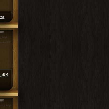
كتا
dell'anima PDF مجانا 
قراءة و تح