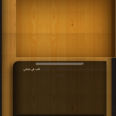
يهتم بتحسين نوعية الموارد البشرية في المجتمع وتحسين النوعية
البشرية نفسه، كما تهتم كل مؤسسة وكل شركة بتنمية قدرات
العاملين فيها سواء على المستوى الإداري شموليا لتشمل كل العاملين
على جميع مستوياتهم الوظيفية.
كتب التنميه البشريه مجاني
.
قراءة و تحميل كتاب كتاب فن الإصغاء PDF مجانا | مكتبة >
كتب في مجاني
| التحميل
: مرة/مرات