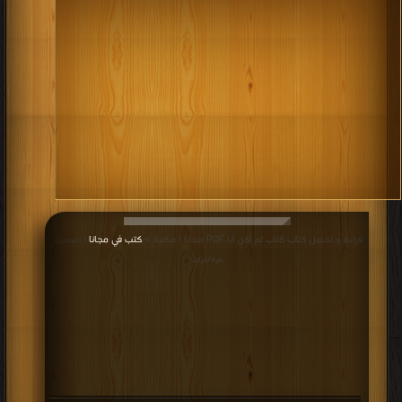
يهتم بتحسين نوعية الموارد البشرية في المجتمع وتحسين النوعية
البشرية نفسه، كما تهتم كل مؤسسة وكل شركة بتنمية قدرات
العاملين فيها سواء على المستوى الإداري شموليا لتشمل كل العاملين
على جميع مستوياتهم الوظيفية.
كتب اكبر مكتبة التنميه البشريه
.
قراءة و تحميل كتاب كتاب لم أكن أنا PDF مجانا | مكتبة >
كتب في مجانا
| التحميل :
مرة/مرات