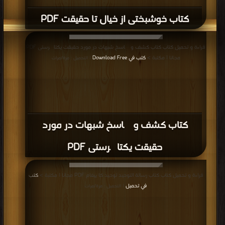
كتاب خوشبختی از خیال تا حقیقت PDF
قراءة و تحميل كتاب كتاب کشف و پاسخ شبهات در مورد حقیقت یکتاپرستی PDF
مجانا | مكتبة >
كتب في Download Free
| التحميل : مرة/مرات
كتاب کشف و پاسخ شبهات در مورد
حقیقت یکتاپرستی PDF
قراءة و تحميل كتاب كتاب رسالة التوحيد توحید كا يیغام PDF مجانا | مكتبة >
كتب
في تحميل
| التحميل : مرة/مرات