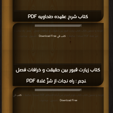
كتاب شرح عقیده طحاویه PDF
قراءة و تحميل كتاب كتاب زیارت قبور بین حقیقت و خرافات فصل پنجم : راه نجات از
شرِّ غلاة PDF مجانا | مكتبة >
كتب في Download Free
| التحميل : مرة/مرات
كتاب زیارت قبور بین حقیقت و خرافات فصل
پنجم : راه نجات از شرِّ غلاة PDF
قراءة و تحميل كتاب كتاب بلوغ المرام من أدلة الأحکام PDF مجانا | مكتبة >
كتب في
Download Free
| التحميل : مرة/مرات