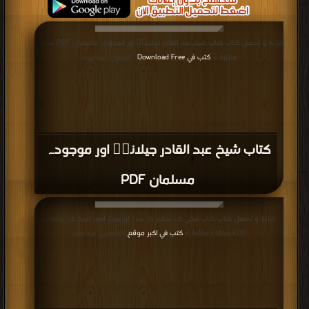
قراءة و تحميل كتاب كتاب شیخ عبد القادر جیلانیؒ اور موجودہ مسلمان PDF مجانا |
مكتبة >
كتب في Download Free
| التحميل : مرة/مرات
كتاب شیخ عبد القادر جیلانیؒ اور موجودہ
مسلمان PDF
قراءة و تحميل كتاب كتاب نیکی کے سفیر دلچسپ اورعبرت آموز تاریخ کے واقعات
PDF مجانا | مكتبة >
كتب في اكبر موقع
| التحميل : مرة/مرات