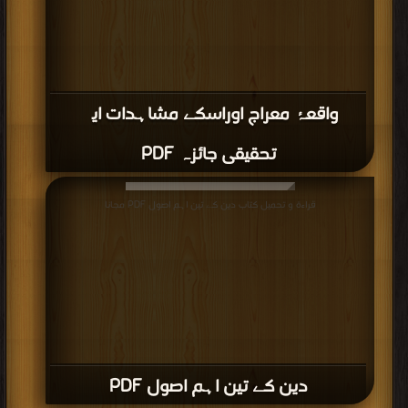
واقعۂ معراج اوراسکے مشاہدات ایک
تحقیقی جائزہ PDF
قراءة و تحميل كتاب دین کے تین اہم اصول PDF مجانا
دین کے تین اہم اصول PDF