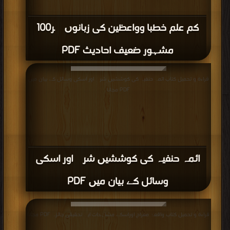
کم علم خطبا وواعظین کی زبانوں پر100
مشہور ضعیف احادیث PDF
قراءة و تحميل كتاب ائمہ حنفیہ کی کوششیں شرک اور اسکی وسائل کے بیان میں
PDF مجانا
ائمہ حنفیہ کی کوششیں شرک اور اسکی
وسائل کے بیان میں PDF
قراءة و تحميل كتاب واقعۂ معراج اوراسکے مشاہدات ایک تحقیقی جائزہ PDF مجانا