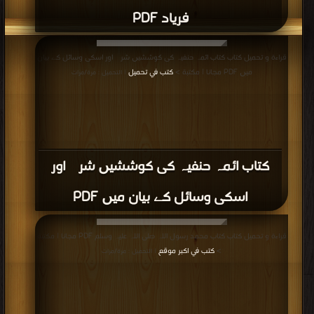
فریاد PDF
قراءة و تحميل كتاب كتاب ائمہ حنفیہ کی کوششیں شرک اور اسکی وسائل کے بیان
میں PDF مجانا | مكتبة >
كتب في تحميل
| التحميل : مرة/مرات
كتاب ائمہ حنفیہ کی کوششیں شرک اور
اسکی وسائل کے بیان میں PDF
قراءة و تحميل كتاب كتاب محمد رسول اللہ صلی اللہ علیہ وسلم PDF مجانا | مكتبة
>
كتب في اكبر موقع
| التحميل : مرة/مرات