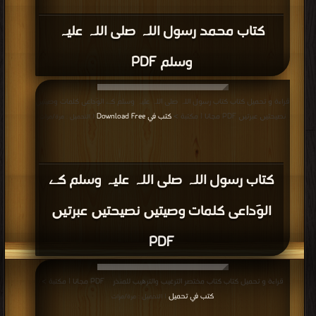
كتاب محمد رسول اللہ صلی اللہ علیہ
وسلم PDF
قراءة و تحميل كتاب كتاب رسول اللہ صلى اللہ علیہ وسلم کے الوَداعى کلمات وصیتیں
نصیحتیں عبرتیں PDF مجانا | مكتبة >
كتب في Download Free
| التحميل : مرة/مرات
كتاب رسول اللہ صلى اللہ علیہ وسلم کے
الوَداعى کلمات وصیتیں نصیحتیں عبرتیں
PDF
قراءة و تحميل كتاب كتاب مختصر الترغیب والترھیب للمنذری PDF مجانا | مكتبة >
كتب في تحميل
| التحميل : مرة/مرات