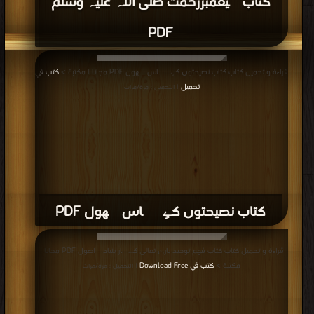
كتاب پیغمبررحمت صلى اللہ علیہ وسلم
PDF
قراءة و تحميل كتاب كتاب نصیحتوں کےٍ پچاس پھول PDF مجانا | مكتبة >
كتب في
تحميل
| التحميل : مرة/مرات
كتاب نصیحتوں کےٍ پچاس پھول PDF
قراءة و تحميل كتاب كتاب فهم توحيد بارى تعالى کے چار بنیادی اصول PDF مجانا |
مكتبة >
كتب في Download Free
| التحميل : مرة/مرات