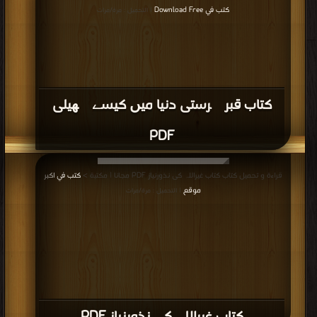
كتب في Download Free
| التحميل : مرة/مرات
كتاب قبر پرستی دنیا میں کیسے پھیلی
PDF
قراءة و تحميل كتاب كتاب غیراللہ کی نذورنیاز PDF مجانا | مكتبة >
كتب في اكبر
موقع
| التحميل : مرة/مرات