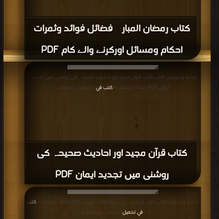
كتاب رمضان المبارک فضائل فوائد وثمرات
احکام ومسائل اورکرنے والے کام PDF
قراءة و تحميل كتاب كتاب قرآن مجید اور احادیث صحیحہ کی روشنی میں تجدید
ایمان PDF مجانا | مكتبة >
كتب في
| التحميل : مرة/مرات
كتاب قرآن مجید اور احادیث صحیحہ کی
روشنی میں تجدید ایمان PDF
قراءة و تحميل كتاب كتاب اسلام ہی ہمارا انتخاب کیوں PDF مجانا | مكتبة >
كتب
في تحميل
| التحميل : مرة/مرات