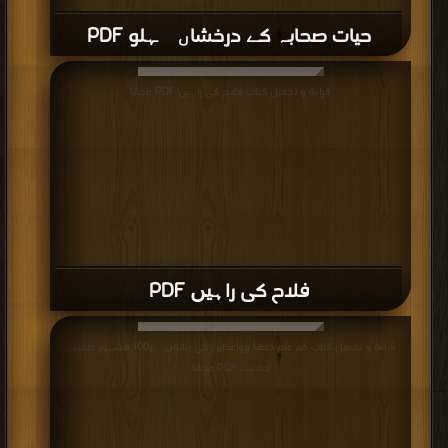
حیات صحابہ کے درخشاں پہلو PDF
قراءة و تحميل كتاب فلاح کی راہیں PDF مجانا
فلاح کی راہیں PDF
قراءة و تحميل كتاب کم علم خطبا وواعظین کی زبانوں پر100 مشہور ضعیف
احادیث PDF مجانا