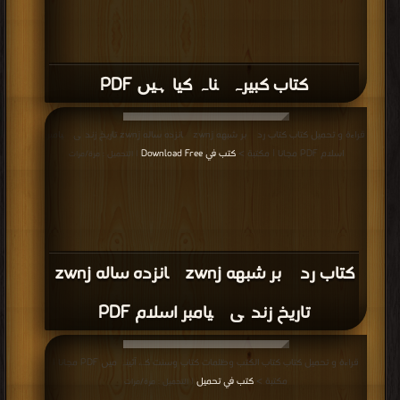
كتاب کبیرہ گناہ کیا ہیں PDF
قراءة و تحميل كتاب كتاب ردی بر شبهه zwnj پانزده ساله zwnj تاریخ زندگی پیامبر
اسلام PDF مجانا | مكتبة >
كتب في Download Free
| التحميل : مرة/مرات
كتاب ردی بر شبهه zwnj پانزده ساله zwnj
تاریخ زندگی پیامبر اسلام PDF
قراءة و تحميل كتاب كتاب الكتب وظلمات کتاب وسنت کے آئینہ میں PDF مجانا |
مكتبة >
كتب في تحميل
| التحميل : مرة/مرات