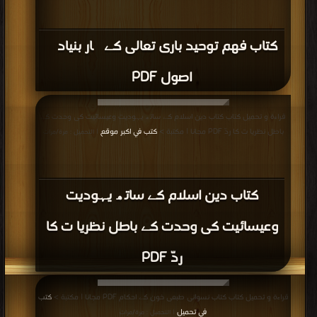
كتاب فهم توحيد بارى تعالى کے چار بنیادی
اصول PDF
قراءة و تحميل كتاب كتاب دين اسلام كے ساتھ یہودیت وعیسائیت کی وحدت کے
باطل نظریا ت کا ردّ PDF مجانا | مكتبة >
كتب في اكبر موقع
| التحميل : مرة/مرات
كتاب دين اسلام كے ساتھ یہودیت
وعیسائیت کی وحدت کے باطل نظریا ت کا
ردّ PDF
قراءة و تحميل كتاب كتاب نسوانی طبعی خون کے احکام PDF مجانا | مكتبة >
كتب
في تحميل
| التحميل : مرة/مرات