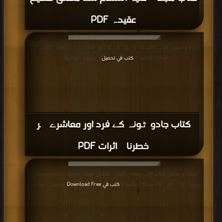
عقیدہ PDF
قراءة و تحميل كتاب كتاب جادو ٹونہ کے فرد اور معاشرے پر خطرناک اثرات PDF
مجانا | مكتبة >
كتب في تحميل
| التحميل : مرة/مرات
كتاب جادو ٹونہ کے فرد اور معاشرے پر
خطرناک اثرات PDF
قراءة و تحميل كتاب كتاب رمضان المبارک فضائل فوائد وثمرات احکام ومسائل
اورکرنے والے کام PDF مجانا | مكتبة >
كتب في Download Free
| التحميل : مرة/مرات