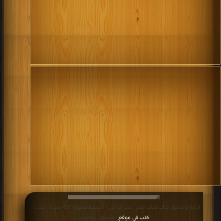
قراءة و تحميل كتاب كتاب المخ : ذكر أم أنثى ؟! نسخة مصورة PDF مجانا | مكتبة >
كتب في موقع
| التحميل : مرة/مرات