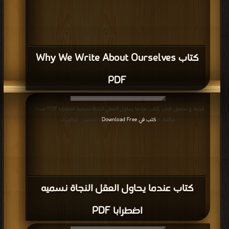
كتاب Why We Write About Ourselves
PDF
قراءة و تحميل كتاب كتاب عندما يحاول العقل النجاة نسميه اضطرابا PDF مجانا |
مكتبة >
كتب في Download Free
| التحميل : مرة/مرات
كتاب عندما يحاول العقل النجاة نسميه
اضطرابا PDF