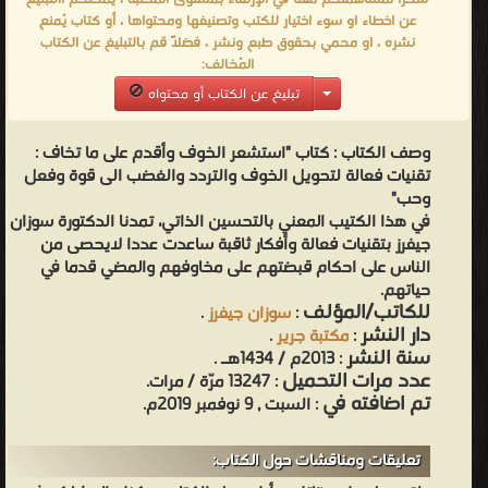
عن اخطاء او سوء اختيار للكتب وتصنيفها ومحتواها ، أو كتاب يُمنع
نشره ، او محمي بحقوق طبع ونشر ، فضلاً قم بالتبليغ عن الكتاب
المُخالف:
تبليغ عن الكتاب أو محتواه
وصف الكتاب :
كتاب "استشعر الخوف وأقدم على ما تخاف :
تقنيات فعالة لتحويل الخوف والتردد والغضب الى قوة وفعل
وحب"
في هذا الكتيب المعني بالتحسين الذاتي، تمدنا الدكتورة سوزان
جيفرز بتقنيات فعالة وأفكار ثاقبة ساعدت عددا لايحصى من
الناس على احكام قبضتهم على مخاوفهم والمضي قدما في
حياتهم.
للكاتب/المؤلف
:
سوزان جيفرز
.
دار النشر
:
مكتبة جرير
.
سنة النشر
: 2013م / 1434هـ .
عدد مرات التحميل
: 13247 مرّة / مرات.
تم اضافته في
: السبت , 9 نوفمبر 2019م.
تعليقات ومناقشات حول الكتاب: