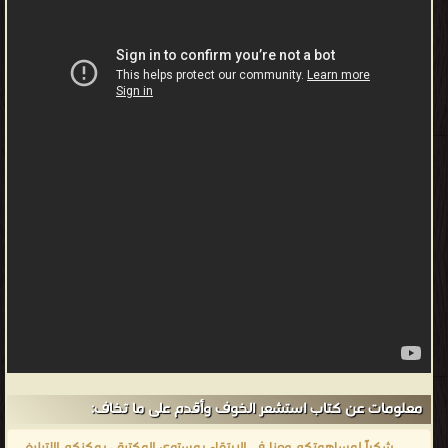
معلومات عن كتاب استشعر الخوف وأقدم على ما تخاف:
شكراً لمساهمتكم معنا في الإرتقاء بمستوى المكتبة ، يمكنكم االتبليغ