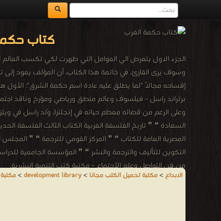
كتاب حكمة
الجزء الاول يتعرض الي العوامل التي ظهرت لكي تكسب العالم ال
وسوف يرى القارئ، في خاتمة هذا الكتاب، أن المؤلف يعود إلى ت
إفساحه مجالًا "لما يطلق عليه عادة اسم حكمة الشرق": الأول ه
برتراند راسل - فيلسوف وعالم منطق ورياضي ومؤرخ وناقد اجتماعي ب
المصرية العامة للكتاب ❝ ❞ المركز القومي للترجمة ❝ ❞ المجلس الو
التكوين للتأليف والترجمة والنشر ❝ ❞ المؤسسة الجامعية للدراسات 
من فن التواصل وعلم الأجتماع - مكتبة كتب التنمية البشرية.
الابداع
>
مكتبة تحميل الكتب مجانا
>
development library
>
مكتبة 