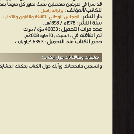
قد سارا في طريقين منفصلين بحيث تطور كل منهما بمعز
للكاتب/المؤلف
:
برتراند راسل
.
دار النشر
:
المجلس الوطني للثقافة والفنون والآداب
.
سنة النشر
: 1978م / 1398هـ .
عدد مرات التحميل
: 46033 مرّة / مرات.
تم اضافته في
: السبت , 10 مايو 2008م.
حجم الكتاب عند التحميل
: 635.3 كيلوبايت .
تعليقات ومناقشات حول الكتاب:
ولتسجيل ملاحظاتك ورأيك حول الكتاب يمكنك المشاركه 