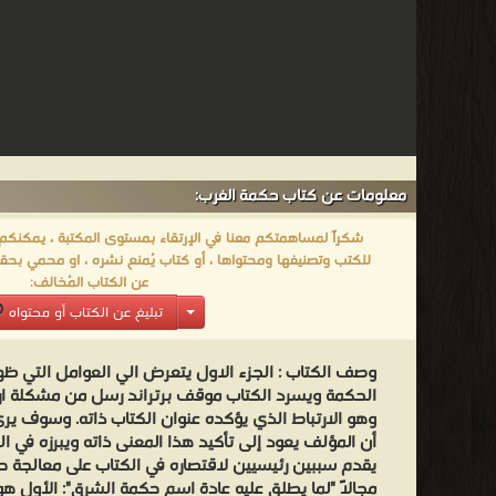
معلومات عن كتاب حكمة الغرب:
شكراً لمساهمتكم معنا في الإرتقاء بمستوى المكتبة ، يمكنكم اا
للكتب وتصنيفها ومحتواها ، أو كتاب يُمنع نشره ، او محمي بحقو
عن الكتاب المُخالف:
تبليغ عن الكتاب أو محتواه
وصف الكتاب :
الجزء الاول يتعرض الي العوامل التي ظ
الحكمة ويسرد الكتاب موقف برتراند رسل من مشكلة ارتب
وهو الارتباط الذي يؤكده عنوان الكتاب ذاته. وسوف يرى 
أن المؤلف يعود إلى تأكيد هذا المعنى ذاته ويبرزه في ا
يقدم سببين رئيسيين لاقتصاره في الكتاب على معالجة 
مجالًا "لما يطلق عليه عادة اسم حكمة الشرق": الأول هو