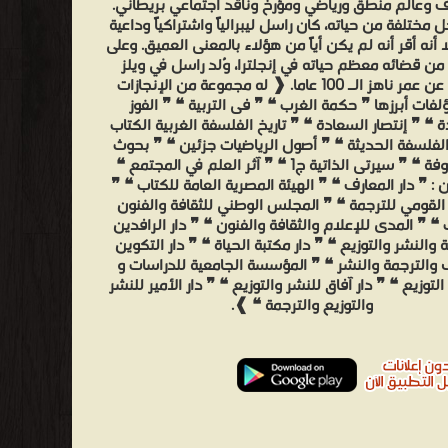
وعالم منطق ورياضي ومؤرخ وناقد اجتماعي بريطاني.
 مختلفة من حياته، كان راسل ليبرالياً واشتراكياً وداعية
ا أنه أقر أنه لم يكن أياً من هؤلاء بالمعنى العميق. وعلى
من قضائه معظم حياته في إنجلترا، وُلد راسل في ويلز
وتوفي عن عمر ناهز الـ 100 عاما. ❰ له مجموعة من الإنجازات
لفات أبرزها ❞ حكمة الغرب ❝ ❞ فى التربية ❝ ❞ الفوز
 ❝ ❞ إنتصار السعادة ❝ ❞ تاريخ الفلسفة الغربية الكتاب
الفلسفة الحديثة ❝ ❞ أصول الرياضيات جزئين ❝ ❞ بحوث
غير مألوفة ❝ ❞ سيرتى الذاتية ج1 ❝ ❞ آثر العلم في المجتمع ❝
 : ❞ دار المعارف ❝ ❞ الهيئة المصرية العامة للكتاب ❝ ❞
 القومي للترجمة ❝ ❞ المجلس الوطني للثقافة والفنون
 ❝ ❞ المدى للإعلام والثقافة والفنون ❝ ❞ دار الرافدين
 والنشر والتوزيع ❝ ❞ دار مكتبة الحياة ❝ ❞ دار التكوين
ف والترجمة والنشر ❝ ❞ المؤسسة الجامعية للدراسات و
التوزيع ❝ ❞ دار آفاق للنشر والتوزيع ❝ ❞ دار الأمير للنشر
والتوزيع والترجمة ❝ ❱.