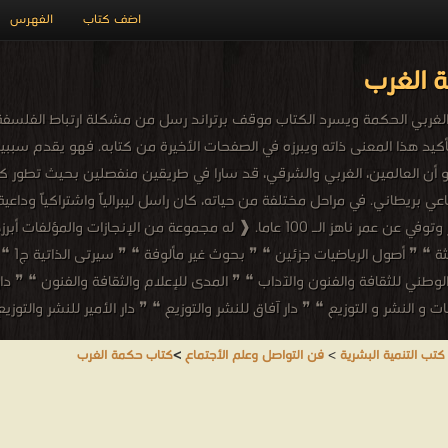
اضف كتاب
الفهرس
 الغرب
غربي الحكمة ويسرد الكتاب موقف برتراند رسل من مشكلة ارتباط الفلسفة بال
أكيد هذا المعنى ذاته ويبرزه في الصفحات الأخيرة من كتابه. فهو يقدم سبب
و أن العالمين، الغربي والشرقي، قد سارا في طريقين منفصلين بحيث تطور ك
ريطاني. في مراحل مختلفة من حياته، كان راسل ليبرالياً واشتراكياً وداعية سل
وعلى الرغم من قضائه معظم حياته في إنجلترا، وُلد راسل في ويلز وتوفي عن عمر ناهز الـ 0
السعادة 
طني للثقافة والفنون والآداب ❝ ❞ المدى للإعلام والثقافة والفنون ❝ ❞ دار ال
و النشر و التوزيع ❝ ❞ دار آفاق للنشر والتوزيع ❝ ❞ دار الأمير للنشر والتوزي
كتب التنمية البشرية
>
فن التواصل وعلم الأجتماع
>
كتاب حكمة الغرب