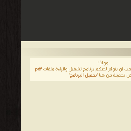
مهلاً !
يجب ان يتوفر لديكم برنامج تشغيل وقراءة ملفات
pdf
ن تحميلة من هنا '
تحميل البرنامج
'