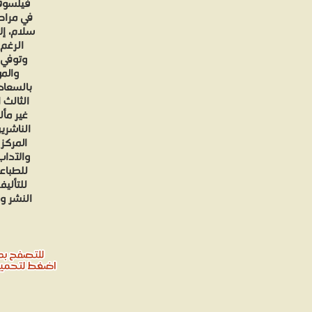
فيلسوف 
في مراحل
سلام، إل
الرغم 
والمؤ
بالسعادة
الثالث 
الناشرين
المركز
والآداب
للطباعة
للتألي
النشر و 