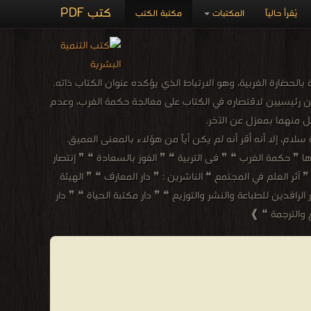
كتب PDF
يُقرأ حالياً
المكتبات
مكتبة الكتب
حضارة الغربية، وهو الارتباط الذي يؤكده عنوان الكتاب ذاته.
ين رئيسيين لاقتصاره في الكتاب على معالجة حكمة الغرب، وعدم
ل منهما بمعزل عن الآخر.
ام، إلا أنه أقر أنه لم يكن أياً من هؤلاء بالمعنى العميق.
10 عاما. ❰ له مجموعة من الإنجازات والمؤلفات أبرزها ❞ حكمة الغرب ❝ ❞ فى التربية ❝ ❞ الفوز بالسعادة ❝ ❞ إنتصار
❝ ❞ تاريخ الفلسفة الغربية الكتاب الثالث الفلسفة الحديثة ❝ ❞ أصول الرياضيات جزئين ❝ ❞ بحوث غير مألوفة ❝ ❞ سيرتى الذاتية ج1 ❝ ❞ آثر العلم في المجتمع ❝ الناشرين : ❞ دار المعارف ❝ ❞ الهيئة
رافدين للطباعة والنشر والتوزيع ❝ ❞ دار مكتبة الحياة ❝ ❞ دار
ع والترجمة ❝ ❱