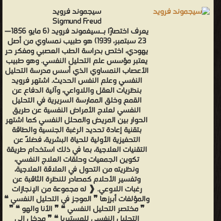
سيجموند فرويد
Sigmund Freud
يعرف اختصارًا بـسيغموند فرويد (6 مايو 1856—
23 سبتمبر، 1939) هو طبيب نمساوي من أصل
يهودي، اختص بدراسة الطب العصبي ومفكر حر
يعتبر مؤسس علم التحليل النفسي. وهو طبيب
الأعصاب النمساوي الذي أسس مدرسة التحليل
النفسي وعلم النفس الحديث. اشتهر فرويد
بنظريات العقل واللاواعي، وآلية الدفاع عن
القمع وخلق الممارسة السريرية في التحليل
النفسي لعلاج الأمراض النفسية عن طريق
الحوار بين المريض والمحلل النفسي كما اشتهر
بتقنية إعادة تحديد الرغبة الجنسية والطاقة
التحفيزية الأولية للحياة البشرية، فضلًا عن
التقنيات العلاجية، بما في ذلك استخدام طريقة
تكوين الجمعيات وحلقات العلاج النفسي،
ونظريته من التحول في العلاقة العلاجية،
وتفسير الأحلام كمصادر للنظرة الثاقبة عن
رغبات اللاوعي. ❰ له مجموعة من الإنجازات
والمؤلفات أبرزها ❞ الموجز في التحليل النفسي ❝
❞ مختصر التحليل النفسي ❝ ❞ الأنا والهو ❝ ❞
التحليل النفسي للهستيريا ❝ ❞ مدخل الى