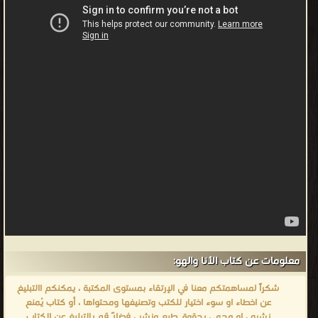
معلومات عن كتاب الأنا والهو:
شكراً لمساهمتكم معنا في الإرتقاء بمستوى المكتبة ، يمكنكم االتبليغ
عن اخطاء او سوء اختيار للكتب وتصنيفها ومحتواها ، أو كتاب يُمنع
نشره ، او محمي بحقوق طبع ونشر ، فضلاً قم بالتبليغ عن الكتاب