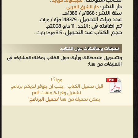
للكاتب/المؤلف
:
سيجموند فرويد
.
دار النشر
:
دار الشرق العربى
.
سنة النشر
: 1966م / 1386هـ .
عدد مرات التحميل
: 148379 مرّة / مرات.
تم اضافته في
: الأحد , 11 مايو 2008م.
حجم الكتاب عند التحميل
: 3.5 ميجا بايت .
تعليقات ومناقشات حول الكتاب:
ولتسجيل ملاحظاتك ورأيك حول الكتاب يمكنك المشاركه في
التعليقات من هنا:
مهلاً !
قبل تحميل الكتاب .. يجب ان يتوفر لديكم برنامج
تشغيل وقراءة ملفات
pdf
يمكن تحميلة من هنا '
تحميل البرنامج
'