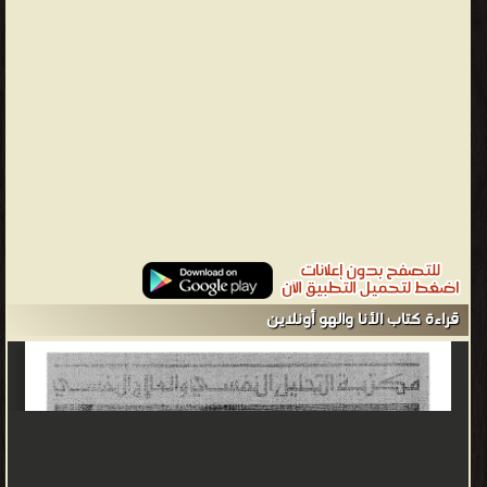
طريق الحوار بين المريض والمحلل النفسي كما اشتهر بتقنية إعادة
تحديد الرغبة الجنسية والطاقة التحفيزية الأولية للحياة البشرية، فضلًا عن
التقنيات العلاجية، بما في ذلك استخدام طريقة تكوين الجمعيات وحلقات
العلاج النفسي، ونظريته من التحول في العلاقة العلاجية، وتفسير
الأحلام كمصادر للنظرة الثاقبة عن رغبات اللاوعي. ❰ له مجموعة من
الإنجازات والمؤلفات أبرزها ❞ الموجز في التحليل النفسي ❝ ❞ مختصر
التحليل النفسي ❝ ❞ الأنا والهو ❝ ❞ التحليل النفسي للهستيريا ❝ ❞
مدخل الى التحليل النفسي ❝ ❞ الكبت تحليل نفسي ❝ ❞ موسى
والتوحيد ❝ ❞ قلق في الحضارة ❝ ❞ الحب والحرب والحضارة والموت ❝
الناشرين : ❞ دار المعارف ❝ ❞ دار الشروق للنشر والتوزيع: مصر - لبنان ❝ ❞
الهيئة المصرية العامة للكتاب ❝ ❞ مكتبة مصر ❝ ❞ منشورات وزارة الثقافة
قراءة كتاب الأنا والهو أونلاين
- الأردن ❝ ❞ دار الطليعة للطباعة والنشر ❝ ❞ دار أكوان للنشر والتوزيع ❝
❞ دار الشرق العربى ❝ ❞ دار الرشاد ❝ ❞ دار الطباعة والنشر الإسلامية ❝ ❱
من فن التواصل وعلم الأجتماع - مكتبة كتب التنمية البشرية.