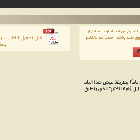
لتبليغ عن اخطاء او سوء اختيار
قبل تحميل الكتاب .. 
ق طبع ونشر ، فضلاً قم بالتبليغ
يمك
تأثرت "الأوروبية" في أثناء إقامتها الطويلة في اليابان (26 عاماً) بطريقة عيش هذا البلد
يل بُغية الكثير" الذي ينطبق