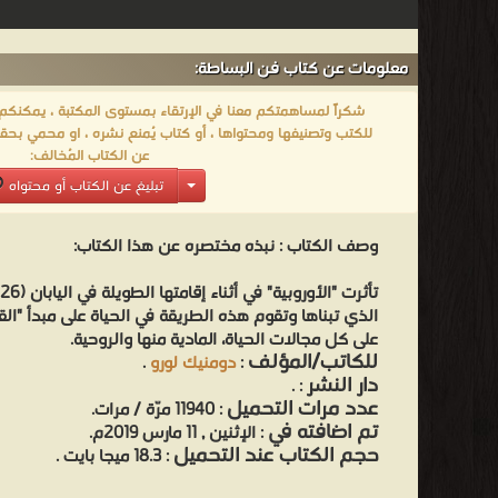
معلومات عن كتاب فن البساطة:
شكراً لمساهمتكم معنا في الإرتقاء بمستوى المكتبة ، يمكنكم اا
للكتب وتصنيفها ومحتواها ، أو كتاب يُمنع نشره ، او محمي بحقو
عن الكتاب المُخالف:
تبليغ عن الكتاب أو محتواه
وصف الكتاب :
نبذه مختصره عن هذا الكتاب:
الذي تبناها وتقوم هذه الطريقة في الحياة على مبدأ "القل
على كل مجالات الحياة، المادية منها والروحية.
للكاتب/المؤلف
:
دومنيك لورو
.
دار النشر
.
:
عدد مرات التحميل
: 11940 مرّة / مرات.
تم اضافته في
: الإثنين , 11 مارس 2019م.
حجم الكتاب عند التحميل
: 18.3 ميجا بايت .