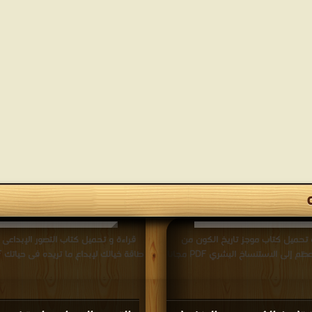
 تحميل كتاب موجز تاريخ الكون من
قراءة و تحميل كتاب التصور الإبداعى
ظم إلى الاستنساخ البشري PDF مجانا
طاقة خيالك لإبداع ما تريده فى حياتك PDF مجانا