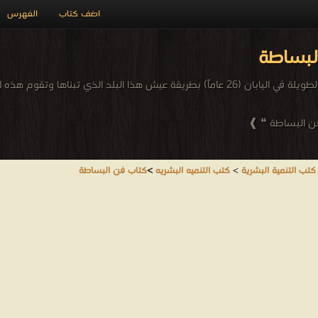
اضف كتاب
الفهرس
لبساطة
نبذه مختصره عن هذا الكتاب: تأثرت "الأوروبية" في أثناء إقامتها الطويلة في اليابان (26 عاماً) 
فن البساطة ❝ ❱
كتب التنمية البشرية
>
كتب التنميه البشريه
>
كتاب فن البساطة