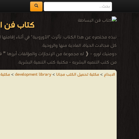
كتاب فن ا
كل مجالات الحياة، المادية منها والروحية.
دومنيك لورو - ❰ له مجموعة من الإنجازات والمؤلفات أبرزها ❞ 
من كتب التنميه البشريه - مكتبة كتب التنمية البشرية.
الابداع
>
مكتبة تحميل الكتب مجانا
>
development library
>
مكتبة 