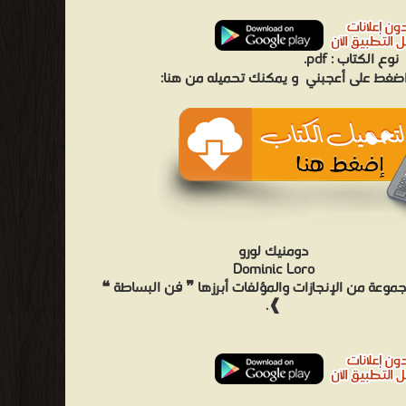
نوع الكتاب :
pdf.
 اضغط على أعجبني
و يمكنك تحميله من هنا:
دومنيك لورو
Dominic Loro
موعة من الإنجازات والمؤلفات أبرزها ❞ فن البساطة ❝
❱.