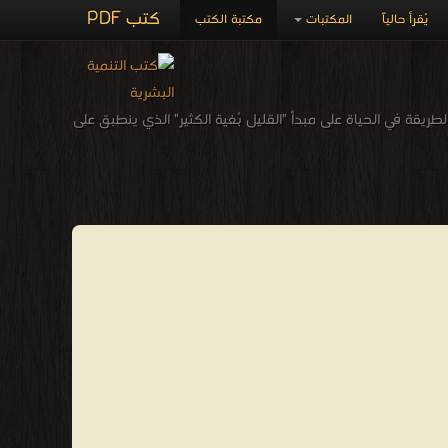
كتب PDF
يُقرأ حالياً
المكتبات
مكتبة الكتب
بطريقة عيش هذا البلد الذي تبناها وتقوم هذه الطريقة في الحياة على مبدأ "القليل بُغية الكثير" الذي ينطبق على