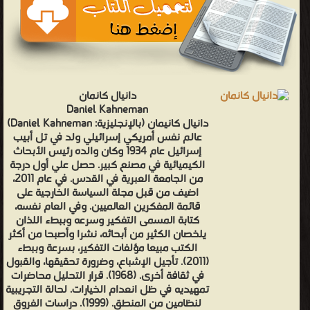
دانيال كانمان
Daniel Kahneman
دانيال كانيمان (بالإنجليزية: Daniel Kahneman)
عالم نفس أمريكي إسرائيلي ولد في تل أبيب
إسرائيل عام 1934 وكان والده رئيس الأبحاث
الكيميائية في مصنع كبير. حصل علي أول درجة
من الجامعة العبرية في القدس. في عام 2011،
اضيف من قبل مجلة السياسة الخارجية على
قائمة المفكرين العالميين. وفي العام نفسه،
كتابة المسمى التفكير وسرعه وببطء اللذان
يلخصان الكثير من أبحاثه، نشرا وأصبحا من أكثر
الكتب مبيعا مؤلفات التفكير، بسرعة وببطء
(2011). تأجيل الإشباع، وضرورة تحقيقها، والقبول
في ثقافة أخرى. (1968). قرار التحليل محاضرات
تمهيديه في ظل انعدام الخيارات. لحالة التجريبية
لنظامين من المنطق. (1999). دراسات الفروق