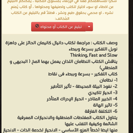
شكراً لمساهمتكم معنا في الإرتقاء بمستوى المكتبة ، يمكنكم االتبليغ
عن اخطاء او سوء اختيار للكتب وتصنيفها ومحتواها ، أو كتاب يُمنع
نشره ، او محمي بحقوق طبع ونشر ، فضلاً قم بالتبليغ عن الكتاب
المُخالف:
تبليغ عن الكتاب أو محتواه
وصف الكتاب :
مراجعة لكتاب دانيال كانيمان الحائز على جاهزة
نوبل التفكير بسرعة وببطء
Thinking, Fast and Slow
يناقش الكتاب النظامان اللذان يعمل بهما المخ ( البديهى و
المنطقي)
كتاب التفكير - بسرعة وببطء فى نقاط
1- نظامان
2- نفوذ البيئة المحيظة - تأثير التأطير
3- انحياز تاكيدي
4- الخبير المتاخر - انحياز الإدراك المتأخر
5- تاثير الهالة
6- التكلفة الغارقة
يتناول الكتاب المغلطات المنطقية والانحيازات المعرفية
الشائعة وكيفية التغلب عليها
منها ايضا (خطأ العزو الأساسي - الانحياز لخدمة الذات - الانحياز