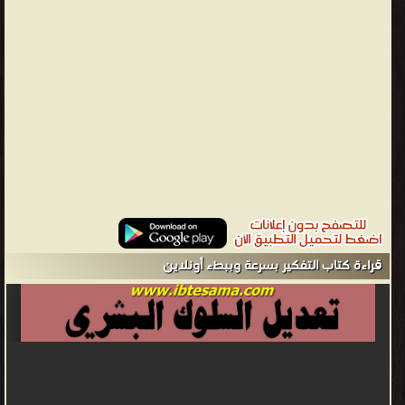
نفس أمريكي إسرائيلي ولد في تل أبيب إسرائيل عام 1934 وكان والده
رئيس الأبحاث الكيميائية في مصنع كبير. حصل علي أول درجة من
الجامعة العبرية في القدس. في عام 2011، اضيف من قبل مجلة السياسة
الخارجية على قائمة المفكرين العالميين. وفي العام نفسه، كتابة المسمى
التفكير وسرعه وببطء اللذان يلخصان الكثير من أبحاثه، نشرا وأصبحا من
أكثر الكتب مبيعا مؤلفات التفكير، بسرعة وببطء (2011). تأجيل الإشباع،
وضرورة تحقيقها، والقبول في ثقافة أخرى. (1968). قرار التحليل محاضرات
تمهيديه في ظل انعدام الخيارات. لحالة التجريبية لنظامين من المنطق.
(1999). دراسات الفروق الفردية في التفكير. (1980). نحو نظرية اختيار
المستهلكين. تحت حكم اليقين : الاستدلال والتحيز.❰ له مجموعة من
الإنجازات والمؤلفات أبرزها ❞ التفكير السريع والبطيء ❝ ❞ التفكير بسرعة
قراءة كتاب التفكير بسرعة وببطء أونلاين
وببطء ❝ الناشرين : ❞ مؤسسة هنداوي للتعليم والثقافة ❝ ❱
من كتب التنميه البشريه - مكتبة كتب التنمية البشرية.