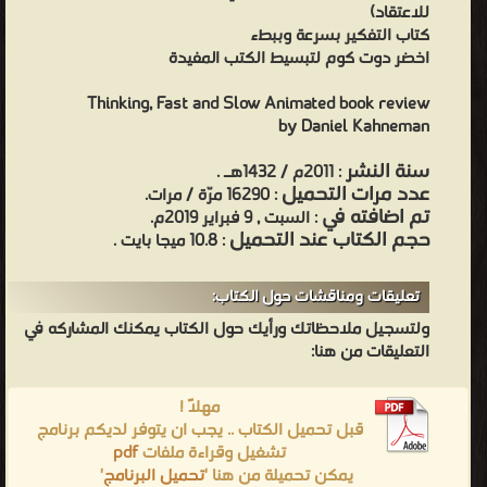
للاعتقاد)
كتاب التفكير بسرعة وببطء
اخضر دوت كوم لتبسيط الكتب المفيدة
Thinking, Fast and Slow Animated book review
by Daniel Kahneman
سنة النشر
: 2011م / 1432هـ .
عدد مرات التحميل
: 16290 مرّة / مرات.
تم اضافته في
: السبت , 9 فبراير 2019م.
حجم الكتاب عند التحميل
: 10.8 ميجا بايت .
تعليقات ومناقشات حول الكتاب:
ولتسجيل ملاحظاتك ورأيك حول الكتاب يمكنك المشاركه في
التعليقات من هنا:
مهلاً !
قبل تحميل الكتاب .. يجب ان يتوفر لديكم برنامج
تشغيل وقراءة ملفات
pdf
يمكن تحميلة من هنا '
تحميل البرنامج
'