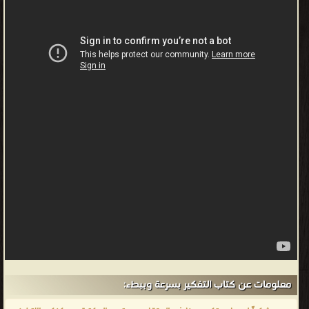
معلومات عن كتاب التفكير بسرعة وببطء: