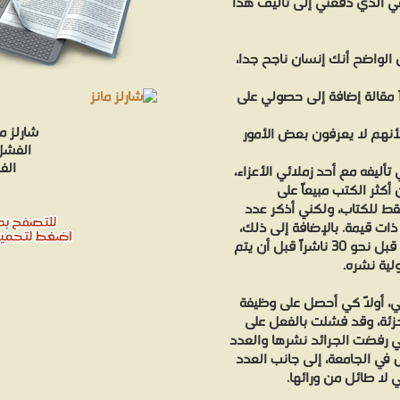
ي الذي دفعني إلى تأليف هذا
الواضح أنك إنسان ناجح جداً،
صحيح ربما تبدو حياتي حافلة بالنجاح، إذ لي 12 كتاباً و100 مقالة إضافة إلى حصولي على
شارلز م
 لأنهم لا يعرفون بعض الأمور
الفشل 
الف
أليفه مع أحد زملائي الأعزاء،
أكثر الكتب مبيعاً على
فقط للكتاب، ولكني أذكر عدد
ذات قيمة. بالإضافة إلى ذلك،
فإنهم يغفلون أيضاً حقيقة أن الكتاب تمَّ رفض نشره من قبل نحو 30 ناشراً قبل أن يتم
ية نشره.
تي، أولاً كي أحصل على وظيفة
تجزئة، وقد فشلت بالفعل على
 رفضت الجرائد نشرها والعدد
 في الجامعة، إلى جانب العدد
 لا طائل من ورائها.