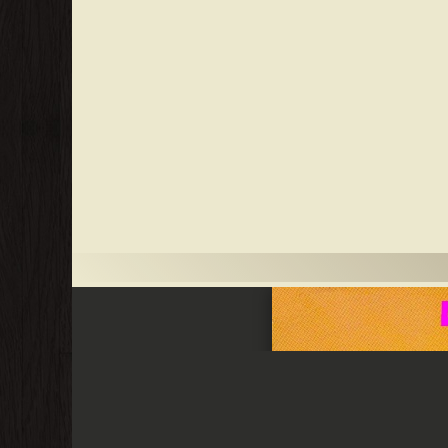
فشل على المدى القصير، من أجل تحقيق النجاح على المدى
، ستتحرر من الاستسلام للتأثير السلبي الظاهري للفشل. سيكون
العديد من الفوائد التي تنبع من معرفة هذا الهدف الجوهري، وهو
الناشرين : ❞ دار الفاروق للنشر والتوزيع ❝ ❱