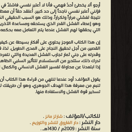
أرجو ألا يخطئ أحدٌ فهمي، فأنا لا أعتبر نفسي فاشلاً ف
فإنني أعتبر نفسي ناجحاً إلى حد كبير. أعتقد حقاً أن مع
نتيجة لفشلي مراراً وتكراراً. وذلك هو السبب الحقيقي الك
وهو إعطاء الفشل القدر الذي يستحقه ومساعدة الآخرين 
التي يحققها لهم الفشل عندما يتم التعامل معه بحكمه.
إن هذا الكتاب الموجز يحتوي على أفكار بسيطة عن كي
القصير، من أجل تحقيق النجاح على المدى الطويل. لذا، ف
وقدرته على جني ثمار تجارب الفشل العديدة والتي نتعرض ل
تدرك ذلك، ستتحرر من الاستسلام للتأثير السلبي الظاهر
إذا ابتعدنا عن محاولة تفسير الفشل الانساني والكمال ا
يقول المؤلف: أود عندما تنتهي من قراءة هذا الكتاب أن 
تنبع من معرفة هذا الهدف الجوهري، وهو أن طريقك لإد
تسخير قوة الفشل والاستفادة منها.
للكاتب/المؤلف
:
شارلز مانز
.
دار النشر
:
دار الفاروق للنشر والتوزيع
.
سنة النشر
: 2009م / 1430هـ .