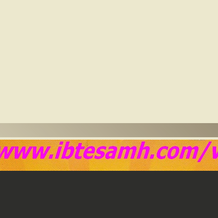
ه بحكمه. إن هذا الكتاب الموجز يحتوي على أفكار بسيطة عن كيفية توظيف ال
تجارب الفشل العديدة والتي نتعرض لها جميعاً في حياتنا. فعندما تدرك ذلك
مال الزائف. يقول المؤلف: أود عندما تنتهي من قراءة هذا الكتاب أن تتمتع ب
ادة منها.
الشهير قوة الفشل❰ له مجموعة من الإنجازات والمؤلفات أبرزها ❞ قوة الفشل ❝ 