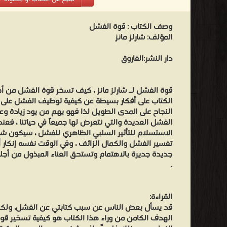
وصف الكتاب :
قوة الفشل
المؤلف: شارلز مانز
دار النشر:الفاروق
قوة الفشل لـ شارلز مانز ، كيف تسخر قوة الفشل من أج
الكتاب على أفكار بسيطة عن كيفية توظيف الفشل على 
النجاح على المدى الطويل لذا فهو يهم من يود زيادة وعي
الفشل العديدة والتي نتعرض لها جميعاً في حياتنا ، فعن
الاستسلام للتأثير السلبي الظاهري للفشل ، سيكون شيئاً 
تفسير الفشل والكمال الزائف ، وفي الوقت نفسه إنكار أن
جديدة جديرة بالاهتمام وتستحق العناء المبذول من أجله
.
القراءة:
قد يسأل بعض الناس عن سبب كتابتي عن الفشل، ولكن
الهدف الكامن من وراء هذا الكتاب هو كيفية تسخير ق