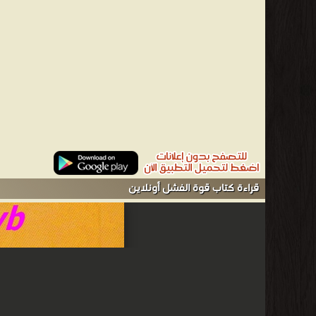
الفوائد الهائلة التي يحققها لهم الفشل عندما يتم التعامل مع
الطويل. لذا، فهو يهم من يود زيادة وعيه وقدرته على جني ثمار 
شيئاً رائعاً إذا ابتعدنا عن محاولة تفسير الفشل الانساني والك
أن طريقك لإدراك النجاح المرموق هو تسخير قوة الفشل والاستف
شارلز مانز - شارلز مانز.هو رائد تنمية بشرية وهو مؤلف الكتاب 
من كتب التنميه البشريه - مكتبة كتب التنمية البشرية.
قراءة كتاب قوة الفشل أونلاين