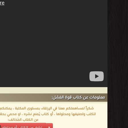
معلومات عن كتاب قوة الفشل:
شكراً لمساهمتكم معنا في الإرتقاء بمستوى المكتبة ، يمكنكم اا
للكتب وتصنيفها ومحتواها ، أو كتاب يُمنع نشره ، او محمي بحقو
عن الكتاب المُخالف:
تبليغ عن الكتاب أو محتواه