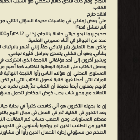
النجاح. ومع ذلك فلديَّ دافع شخصي هو السبب الحقيق
الكتاب.
فلقد طرح
عليّ بعض زملائي في مناسبات عديدة السؤال التالي: من 
ألم تفشل قط؟!
عدد من الجوائز في أثناء مسيرتي العلمية.
ولكن هذا التعليق يثير ارتباكي حقاً. إنني أشعر بالارتباك
بشأني، وهو أن فشلي يتعدى بمراحل كثيرة نجاحي.
ويشير آخرون إلى أحد مؤلفاتي الناجحة الذي اشتركت في ت
وحصل الكتاب على الجائزة الوطنية للكتاب، كما أصبح من 
المستوى المحلي. إن هؤلاء الناس رأوا النتيجة النهائية 
المرات التي أعدنا فيها كتابة فصول الكتاب التي لم تكن 
التعاقد مع محرر شاب يحب خوض المخاطر لتحمل مسؤول
إن ما يجهله الآخرون هو أني كافحت كثيراً في بداية حيا
بعد التخرج في الكلية، ثم في العمل في مجال البيع بال
معظم المستويات. ومن الصعب حساب كم المقالات التي
الكبير من الطلاب الذين لم يهتموا بأسلوبي في التدريس
الضخم من مسؤولي إدارة الأعمال الذين رأوا أن مشاورتي