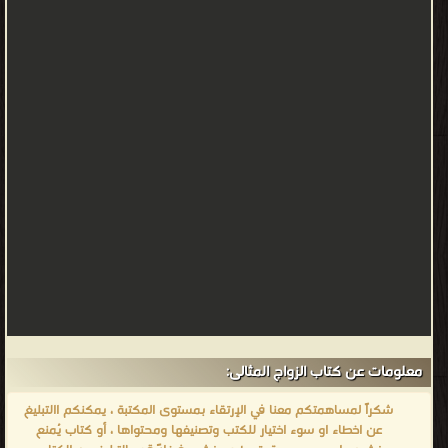
معلومات عن كتاب الزواج المثالى:
شكراً لمساهمتكم معنا في الإرتقاء بمستوى المكتبة ، يمكنكم االتبليغ
عن اخطاء او سوء اختيار للكتب وتصنيفها ومحتواها ، أو كتاب يُمنع