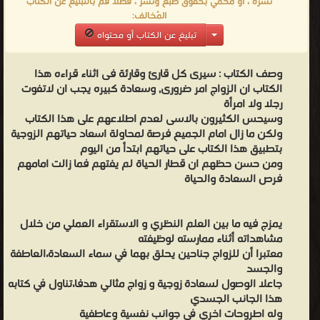
نشره ، او محمي بحقوق طبع ونشر ، فضلاً قم بالتبليغ عن الكتاب
المُخالف:
تبليغ عن الكتاب أو محتواه
وصف الكتاب :
سيرى كل قارئ وقارئة فى اثناء قراءه هذا
الكتاب ان الزواج امر ضرورى, وسعادة كبيره يجب ان لاتفوت
رجلا ولا امرأة
وسيحس الكثيرون بالاسى لعدم اطلاعهم على هذا الكتاب
ولكن ما زال امام الجميع فرصة لمحاولة اسعاد حياتهم الزوجية
بتطبيق هذا الكتاب على حياتهم ابتدأ من اليوم
ومن حسن حظهم ان قطار الحياة لم يفتهم فما زالت امامهم
فرص السعادة والحياة
يمزج فيه ما بين العلم النظري و الاستقراء العملي من خلال
مشاهداته أثناء ممارسته لوظيفته
معتبرا أن للزواج جناحين يحلق بهما في سماء السعادة،العاطفة
والجسد
جاعلا الوصول لسعادة زوجية و زواج مثالي هدفا،تناول في كتابه
هذا الجانب الجسدي
وله اطروحات اخري في جوانب نفسية وعاطفية