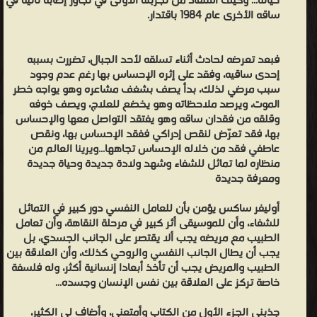
حياته... وكيف استفاد من تجربته الأولى في تجاوز إصابة ثانية في
خلفّت
ساقه الأخرى عام 1984 باقتدار.
لدى
الكاتب
"منذ
فبعد تعرضه لحادث أثناء تسلقه لأحد الجبال، تضررت بسببه
إحدى ساقيه، وفقد على إثره الإحساس بها رغم عدم وجود
ذلك
سبب مرضي لذلك، بدأ يصف بشغف مشاعره وهو يواجه خطر
الحين،
الموت، ويرصد ملاحظاته وهو يخضع للعلاج، ويصف خوفه
إحساس
وقلقه من فقدان ساقه وهو يفتقد التواصل معها والإحساس
بها، فقد تعرّض لنقص إدراكي ففقد الإحساس بها، ونقص
أعمق
عاطفي فقد من خلاله الإحساس تجاهها...ويرينا العالم من
بالرعب
منظاره لما تماثل للشفاء وشهد ولادة جديدة وحياة جديدة
والعجب
ومعرفة جديدة
الكامنين
أوليفر ساكس يؤمن بأن للعامل النفسي دور كبير في التماثل
خلف
للشفاء، وأن للموسيقى أثر كبير في مرحلة النقاهة، وأن تعامل
الحياة،
الطبيب مع مريضه يجب ألا يقتصر على الجانب الجسدي، بل
والمحجوبين،
يجب أن يطال الجانب النفسي والروحي كذلك، وأن العلاقة بين
الطبيب والمريض يجب أن تأخذ أبعادا إنسانية أكثر، وله فلسفة
إن
خاصة تركز على العلاقة بين نفس الإنسان وجسده...
صح
التعبير،
جذبني الجزء الأول من الكتاب وأمتعني، وأضاف لي الكثير،