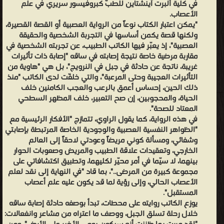
في كلية ألبرت آينشتاين للطبّ كبروفيسور سريري في علم
العصبية
الأعصاب.
"يمكن اعتبار الكتاب نوعاً من الرواية العصبية أو القصة القصيرة،
والوجودية
ولكنها قصة يكمن أساسها في التجربة الشخصية والحقيقة
الخاصة
العصبية"، إذ يعبّر فيها الكاتب الطبيب، عن تجربته الشخصية في
المرتبطة
مقاربة مرضية خاصة نتيجة إصابته في ساقه "إصابة ذات تأثيرات
بإصابتي
غريبة، ناتجة عن حادثة في جبل في النرويج"، بل هي "هاوية من
التأثيرات العجيبة وحتى المرعبة"، والتي خلفّت لدى الكاتب "منذ
وشفائي،
ذلك الحين، إحساس أعمق بالرعب والعجب الكامنين خلف
ومسألة
الحياة، والمحجوبين، إن صح التعبير، خلف المظهر السطحي
كوني
المعتاد للصحة".
في هذه الرواية، كما يقول الراوي، تتمازج "الأفكار الرئيسية مع
مريضاً
"الظواهر النفسية العصبية والوجودية الخاصة المرتبطة بإصابتي
وعودتي لاحقاً إلى العالم الخارجي، وتعقيدات علاقة الطبيب والمريض
وشفائي، ومسألة كوني مريضاً وعودتي لاحقاً إلى العالم
وصعوبات الحوار بينهما، لا سيّما في أمر محيّر لكليهما، وتطبيق
الخارجي، وتعقيدات علاقة الطبيب والمريض وصعوبات الحوار
اكتشافاتي على مجموعة كبيرة من المرضى.."، بما قاد "في النهاية إلى
بينهما، لا سيّما في أمر محيّر لكليهما، وتطبيق اكتشافاتي على
مجموعة كبيرة من المرضى.."، بما قاد "في النهاية إلى نقد لعلم
نقد لعلم الأعصاب الحالي، وإلى رؤية لما قد يكون عليه علم أعصاب
الأعصاب الحالي، وإلى رؤية لما قد يكون عليه علم أعصاب
المستقبل". يوزع الكاتب روايته على محطات، تبدأ بوصفه حادثة إصابة
المستقبل".
ساقه خلال رحلة تسلق الجبل، ووصف ما اعتراه من مشاعر وانفعالات:
يوزع الكاتب روايته على محطات، تبدأ بوصفه حادثة إصابة ساقه
خلال رحلة تسلق الجبل، ووصف ما اعتراه من مشاعر وانفعالات:
"لقد مررت بما ظننت أنه سيكون يومي الأخير على الأرض"، ومن ثم يصف