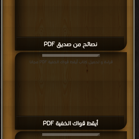
نصائح من صديق PDF
قراءة و تحميل كتاب أيقظ قواك الخفية PDF مجانا
أيقظ قواك الخفية PDF