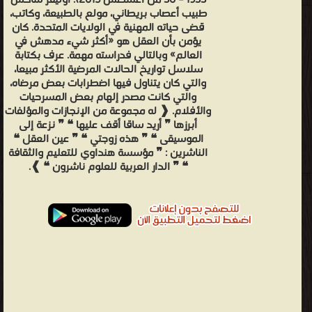
1933 – 30 من أغسطس 2015). أوليفر ساكس
طبيب أعصاب بريطاني، مولع بالطبيعة، وكاتب،
قضى حياته المهنية في الولايات المتحدة. كان
يؤمن بأن العقل هو «أكثر شيء مدهش في
العالم» وبالتالي فدراسته مهمة. عرف بكتابة
سلاسل تواريخ الحالات المرضية الأكثر مبيعا،
والتي كان يتناول فيها اضطرابات بعض مرضاه،
والتي كانت مصدر إلهام بعض المسرحيات
والأفلام. ❰ له مجموعة من الإنجازات والمؤلفات
أبرزها ❞ أريد ساقا أقف عليها ❝ ❞ نزعة إلى
الموسيقى ❝ ❞ هذه زوجتي ❝ ❞ ‎عين العقل ❝
الناشرين : ❞ مؤسسة هنداوي للتعليم والثقافة
❝ ❞ الدار العربية للعلوم ناشرون ❝ ❱.