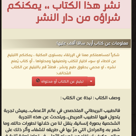
نشر هذا الكتاب ،، يمكنكم
بالضبط
شراؤه من دار النشر
ما
يفعله
الكاتب
والطبيب
معلومات عن كتاب أريد ساقا أقف عليها:
المشهور
الذي
شكراً لمساهمتكم معنا في الإرتقاء بمستوى المكتبة ، يمكنكم االتبليغ
عن اخطاء او سوء اختيار للكتب وتصنيفها ومحتواها ، أو كتاب يُمنع
يعمل
نشره ، او محمي بحقوق طبع ونشر ، فضلاً قم بالتبليغ عن الكتاب
حالياً
المُخالف:
في كلية ألبرت آينشتاين
تبليغ عن الكتاب أو محتواه
للطبّ كبروفيسور سريري في علم الأعصاب. "يمكن اعتبار الكتاب نوعاً من
الرواية العصبية أو القصة القصيرة، ولكنها قصة يكمن أساسها في التجربة
وصف الكتاب :
نبذة عن الكتاب :
الشخصية والحقيقة العصبية"، إذ يعبّر فيها الكاتب الطبيب، عن تجربته
فالطبيب البريطاني المتخصص في عالم الأعصاب...يعيش تجربة
الشخصية في مقاربة مرضية خاصة نتيجة إصابته في ساقه "إصابة ذات
يتحول فيها للطبيب المريض...ويتحدث عن هذه التجربة
تأثيرات غريبة، ناتجة عن حادثة في جبل في النرويج"، بل هي "هاوية من
الشخصية بصورة إنسانية، ينقل لنا من خلالها تطورات حالته، وما
التأثيرات العجيبة وحتى المرعبة"، والتي
شعر به، والمراحل التي مرّ بها في طريقه للشفاء، وأثر ذلك على