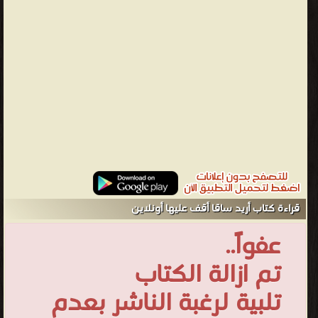
تجاهها...ويرينا العالم من منظاره لما تماثل للشفاء وشهد ولادة جديدة
وحياة جديدة ومعرفة جديدة أوليفر ساكس يؤمن بأن للعامل النفسي
دور كبير في التماثل للشفاء، وأن للموسيقى أثر كبير في مرحلة النقاهة،
وأن تعامل الطبيب مع مريضه يجب ألا يقتصر على الجانب الجسدي، بل
يجب أن يطال الجانب النفسي والروحي كذلك، وأن العلاقة بين الطبيب
والمريض يجب أن تأخذ أبعادا إنسانية أكثر، وله فلسفة خاصة تركز على
العلاقة بين نفس الإنسان وجسده... جذبني الجزء الأول من الكتاب
وأمتعني، وأضاف لي الكثير، فالتجربة ملهمة ومؤثرة وفريدة، وقد صاغها
بقالب أدبي رغم كثرة المصطلحات العلمية، والتفسيرات الطبية. قال له
صديقه "لوريا" "الرائد لطبّ أحدث وأعمق" : "أنت تكتشف حقلاً جديداً
كلياً..انشر مشاهداتك رجاءً. سيفعل هذا شيئا لتغيير المقاربة"البيطرية"
قراءة كتاب أريد ساقا أقف عليها أونلاين
للاضطرابات المحيطية، ولفتح الطريق
عفواً..
لطبّ
أعمق
تم ازالة الكتاب
وأكثر
تلبية لرغبة الناشر بعدم
إنسانية".
وهذا