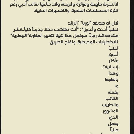
خلف
فالتجربة ملهمة ومؤثرة وفريدة، وقد صاغها بقالب أدبي رغم
كثرة المصطلحات العلمية، والتفسيرات الطبية.
المظهر
السطحي
قال له صديقه "لوريا" "الرائد
المعتاد
لطبّ أحدث وأعمق" : "أنت تكتشف حقلاً جديداً كلياً..انشر
مشاهداتك رجاءً. سيفعل هذا شيئا لتغيير المقاربة"البيطرية"
للصحة".
للاضطرابات المحيطية، ولفتح الطريق
في
لطبّ
هذه
أعمق
الرواية،
وأكثر
إنسانية".
كما
وهذا
يقول
بالضبط
الراوي،
ما
يفعله
تتمازج
الكاتب
"الأفكار
والطبيب
الرئيسية
المشهور
مع
الذي
يعمل
"الظواهر
حالياً
النفسية