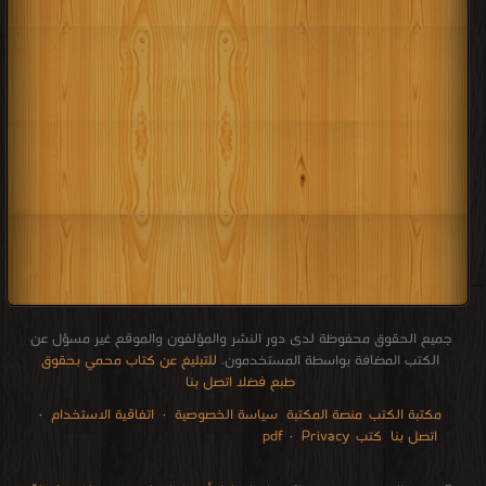
جميع الحقوق محفوظة لدى دور النشر والمؤلفون والموقع غير مسؤل عن
الكتب المضافة بواسطة المستخدمون.
للتبليغ عن كتاب محمي بحقوق
طبع فضلا اتصل بنا
مكتبة الكتب
منصة المكتبة
سياسة الخصوصية
·
اتفاقية الاستخدام
·
اتصل بنا
كتب pdf
Privacy
·
الإتصالات
edu i books
stock market
pdf file convertor
breast cancer books
Literature books online
for faster download bai du
free how to speak languages
restaurant food control delivery
Romania Norway Denmark Ethiopia Sweden
courses in dubai universities colleges abu dhabi
audio books downloads Target amazon Google books