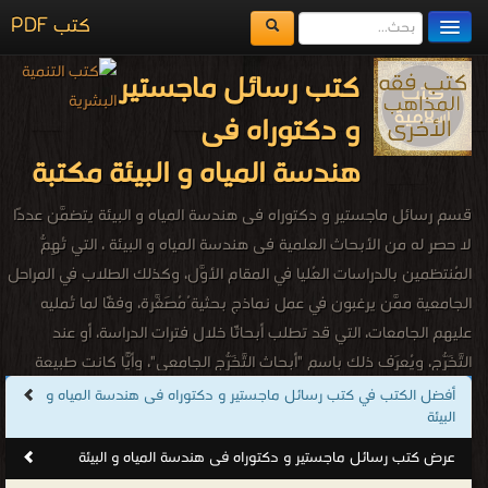
كتب PDF
مكتبة الكتب
كتب رسائل ماجستير
المكتبات
و دكتوراه فى
يُقرأ حالياً
هندسة المياه و البيئة مكتبة
الفهرس
قسم رسائل ماجستير و دكتوراه فى هندسة المياه و البيئة يتضمَّن عددًا
اضف كتاب
لا حصر له من الأبحاث العلمية فى هندسة المياه و البيئة ، التي تُهِمُّ
المُنتظمين بالدراسات العُليا في المقام الأوَّل، وكذلك الطلاب في المراحل
الجامعية ممَّن يرغبون في عمل نماذج بحثية ُمُصَغَّرة، وفقًا لما تُمليه
عليهم الجامعات، التي قد تطلب أبحاثًا خلال فترات الدراسة، أو عند
التَّخَرُّج، ويُعرَف ذلك باسم "أبحاث التَّخَرُّج الجامعي"، وأيًّا كانت طبيعة
الأبحاث المُراد تنفيذها، فإن قسم رسائل ماجستير و دكتوراه فى هندسة
أفضل الكتب في كتب رسائل ماجستير و دكتوراه فى هندسة المياه و
البيئة
المياه و البيئة زاخر بجميع ما يحتاج إليه الباحثون والباحثات فى هندسة
المياه و البيئة.
عرض كتب رسائل ماجستير و دكتوراه فى هندسة المياه و البيئة
كتب رسائل ماجستير و دكتوراه فى هندسة المياه و البيئة