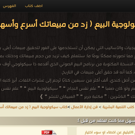
اضف كتاب
الفهرس
لوجية البيع ( زد من مبيعاتك أسرع وأسه
جيات والأساليب التي يمكن أن تستخدمها على الفور لتحقيق مبيعات أعلى
ر مما تصورته ممكنًا يومًا ما: ستتعلم كيف تزيد من حجم مبيعاتك ودخلك 
هو النسخة المكتوبة من برنامج البيع الصوتي الذي أقدمه ذا سيكولوجي أوف س
صل كندي. ألف أكثر من سبعين كتابًا تُرجم إلى عشرات اللغات. أبرز كتبه ا
لأهم ولو كان صعبا ❝ ❞ علم نفس النجاح ❝ ❞ سيكولوجية البيع ❝ ❞ علم نفس ال
 الناشرين : ❞ مكتبة جرير ❝ ❞ العبيكان للنشر ❝ ❱
كتب التنمية البشرية
>
فن إدارة الأعمال
>
كتاب سيكولوجية البيع ( زد من مبيعاتك أ
أسهل مما كنت تعتقد من قبل ):
لتبليغ عن اخطاء او سوء اختيار