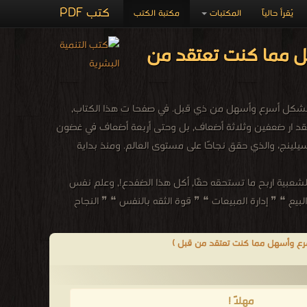
كتب PDF
يُقرأ حالياً
المكتبات
مكتبة الكتب
ل مما كنت تعتقد من
, بشكل أسرع وأسهل من ذي قبل. في صفحا ت هذا الكتاب,
بمقد ار ضعفين وثلاثة أضعاف, بل وحتى أربعة أضعاف في غضون
يلينج، والذي حقق نجاحًا على مستوى العالم. ومنذ بداية
لشعبية اربح ما تستحقه حقًا, أكل هذا الضفدع!, وعلم نفس
بيع ❝ ❞ إدارة المبيعات ❝ ❞ قوة الثقه بالنفس ❝ ❞ النجاح
سرع وأسهل مما كنت تعتقد من قبل )
مهلاً !