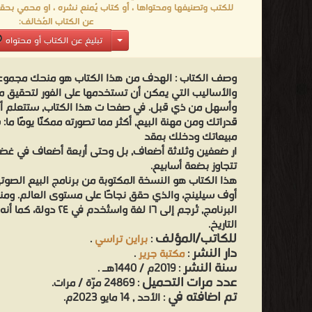
للكتب وتصنيفها ومحتواها ، أو كتاب يُمنع نشره ، او محمي بحقو
عن الكتاب المُخالف:
تبليغ عن الكتاب أو محتواه
وصف الكتاب :
الهدف من هذا الكتاب هو منحك مجموعة 
والأساليب التي يمكن أن تستخدمها على الفور لتحقيق 
وأسهل من ذي قبل. في صفحا ت هذا الكتاب, ستتعلم أن
قدراتك ومن مهنة البيع, أكثر مما تصورته ممكنًا يومًا م
مبيعاتك ودخلك بمقد
ار ضعفين وثلاثة أضعاف, بل وحتى أربعة أضعاف في غضون
تتجاوز بضعة أسابيع.
هذا الكتاب هو النسخة المكتوبة من برنامج البيع الصو
أوف سيلينج، والذي حقق نجاحًا على مستوى العالم. ومنذ
البرنامج, تُرجم إلى ١٦ لغة 
التاريخ.
للكاتب/المؤلف
:
براين تراسي
.
دار النشر
:
مكتبة جرير
.
سنة النشر
: 2019م / 1440هـ .
عدد مرات التحميل
: 24869 مرّة / مرات.
تم اضافته في
: الأحد , 14 مايو 2023م.