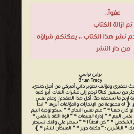
عفواً..
تم ازالة الكتاب
عدم نشر هذا الكتاب ،، يمكنكم شراؤه
من دار النشر
براين تراسي
Brian Tracy
ث تحفيزي ومؤلف تطوير ذاتي أميركي من أصل كندي.
ثر من سبعين كتابًا تُرجم إلى عشرات اللغات. أبرز كتبه
ة اربح ما تستحقه حقًا, أكل هذا الضفدع!, وعلم نفس
ز. ❰ له مجموعة من الإنجازات والمؤلفات أبرزها ❞ ابدأ
لو كان صعبا ❝ ❞ علم نفس النجاح ❝ ❞ سيكولوجية البيع
نفس البيع ❝ ❞ إدارة المبيعات ❝ ❞ قوة الثقه بالنفس ❝
ح الشخصي ❝ ❞ كن فطناً ! ❝ ❞ سيطر علي وقتك تسيطر
ك ❝ الناشرين : ❞ مكتبة جرير ❝ ❞ العبيكان للنشر ❝ ❱ .