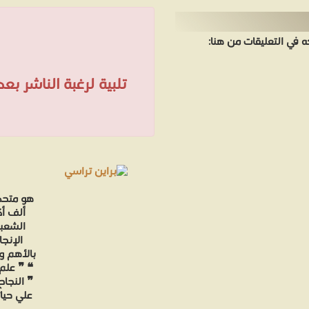
في التعليقات من هنا:
تلبية لرغبة الناشر ب
هو متحد
ألف أك
الشعبي
الإنجا
بالأهم و
❝ ❞ علم 
❞ النجا
علي حيات