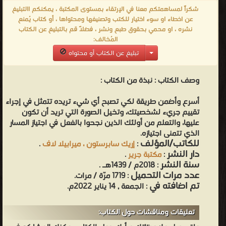
شكراً لمساهمتكم معنا في الإرتقاء بمستوى المكتبة ، يمكنكم االتبليغ
عن اخطاء او سوء اختيار للكتب وتصنيفها ومحتواها ، أو كتاب يُمنع
نشره ، او محمي بحقوق طبع ونشر ، فضلاً قم بالتبليغ عن الكتاب
المُخالف:
تبليغ عن الكتاب أو محتواه
وصف الكتاب :
نبذة من الكتاب :
أسرع وأضمن طريقة لكي تصبح أي شيء تريده تتمثل في إجراء
تقييم جريء لشخصيتك، وتخيل الصورة التي تريد أن تكون
عليها، والتعلم من أولئك الذين نجحوا بالفعل في اجتياز المسار
الذي تتمنى اجتيازه.
للكاتب/المؤلف
:
إريك سابرستون ، ميرابيلا لاف
.
دار النشر
:
مكتبة جرير
.
سنة النشر
: 2018م / 1439هـ .
عدد مرات التحميل
: 1719 مرّة / مرات.
تم اضافته في
: الجمعة , 14 يناير 2022م.
تعليقات ومناقشات حول الكتاب: