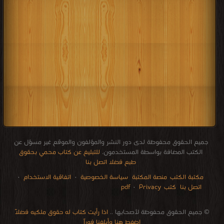
جميع الحقوق محفوظة لدى دور النشر والمؤلفون والموقع غير مسؤل عن
الكتب المضافة بواسطة المستخدمون.
للتبليغ عن كتاب محمي بحقوق
طبع فضلا اتصل بنا
مكتبة الكتب
منصة المكتبة
سياسة الخصوصية
·
اتفاقية الاستخدام
·
اتصل بنا
كتب pdf
Privacy
·
الإتصالات
edu i books
stock market
pdf file convertor
breast cancer books
Literature books online
for faster download bai du
free how to speak languages
restaurant food control delivery
Romania Norway Denmark Ethiopia Sweden
courses in dubai universities colleges abu dhabi
audio books downloads Target amazon Google books
© جميع الحقوق محفوظة لأصحابها ..
اذا رأيت كتاب له حقوق ملكيه فضلاً
اضغط هنا وأبلغنا فوراً