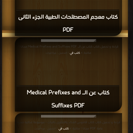
كتاب معجم المصطلحات الطبية الجزء الثانى
PDF
قراءة و تحميل كتاب كتاب عن الـ Medical Prefixes and Suffixes PDF مجانا |
مكتبة >
كتب في
| التحميل : مرة/مرات
كتاب عن الـ Medical Prefixes and
Suffixes PDF
قراءة و تحميل كتاب كتاب قاموس الغذاء والتداوي بالنبات - موسوعة غذائية صحية
عامة PDF مجانا | مكتبة >
كتب في
| التحميل : مرة/مرات