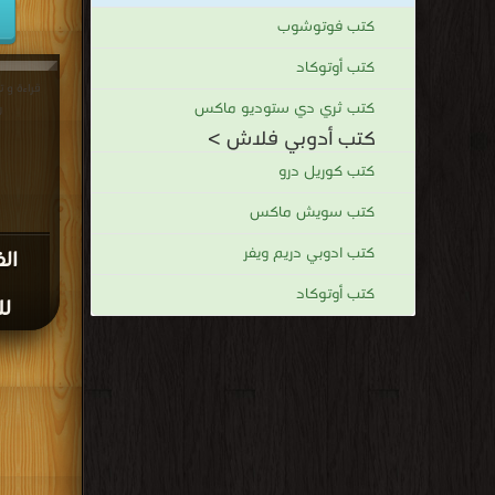
كتب فوتوشوب
كتب أوتوكاد
قراءة و 
كتب ثري دي ستوديو ماكس
ل
كتب أدوبي فلاش >
كتب كوريل درو
كتب سويش ماكس
كتب ادوبي دريم ويفر
ال
كتب أوتوكاد
لل