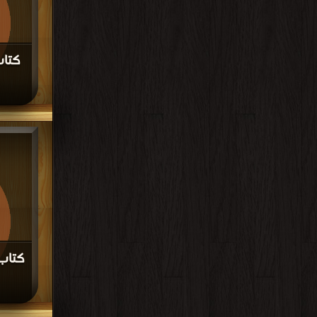
كتاب
cs3 PDF مجانا | مكتبة 
كتاب