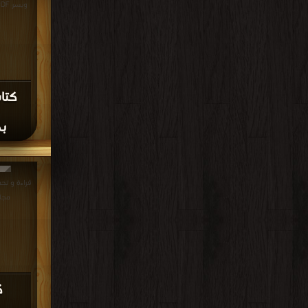
ويسر PDF مجانا | مكتبة >
كتا
بك
مجان
ك