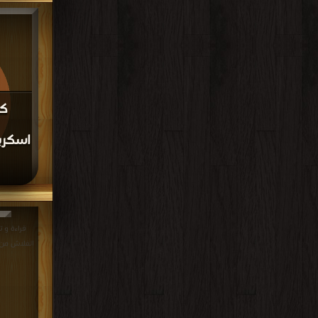
قراءة و تحم
مساء PDF مجانا | مكتبة >
كت
اكشن اسكربت 3 PDF مجا
الفلاش من الصفر PDF م