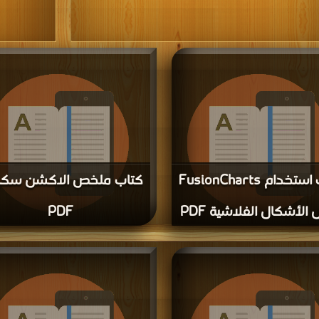
كتاب استخدام FusionCharts
كتاب ملخص الاكشن سكر
الأشكال الفلاشية PDF
PDF
قراءة و تحميل كتاب كتاب استخدام FusionCharts لعمل
جانا | مكتبة >
كتب في
مجانا | مكتبة >
كتب في تحميل
| التحميل :
| التحميل : مرة/
مرة/مرات