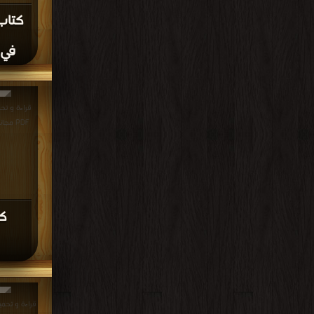
في 
PDF مجانا | مكتبة >
ك
قراءة و تحم