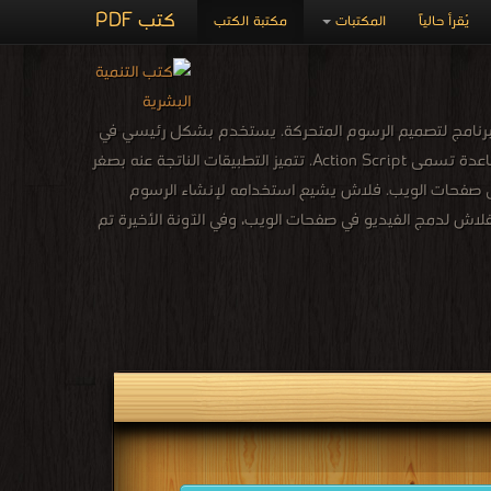
كتب PDF
يُقرأ حالياً
المكتبات
مكتبة الكتب
اكرميديا فلاش سابقا) هو برنامج لتصميم الرسوم المتحركة. يستخدم بشكل رئيسي في
تصميم صفحات ويب ، بالإضافة إلى كونه برنامج لتصميم الرسوميات يحتوى على لغة برمجة مساعدة تسمى Action Script. تتميز التطبيقات الناتجة عنه بصغر
ى صفحات الويب. فلاش يشيع استخدامه لإنشاء الرسوم
لاش لدمج الفيديو في صفحات الويب، وفي الآونة الأخيرة تم