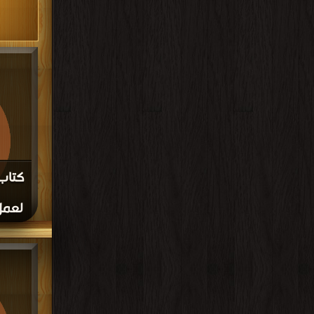
لعمل 
الأشكال الفلاشية PDF م