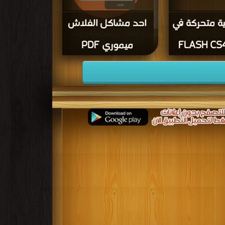
ية متحركة في
احد مشاكل الفلاش
قراءة و تحميل كتاب احد مشاكل الفلاش
FLASH CS
ميموري PDF
ميموري PDF مجانا