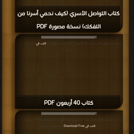
كتاب التواصل الأسري (كيف نحمي أسرنا من
التفكك) نسخة مصورة PDF
قراءة و تحميل كتاب كتاب 40 أربعون PDF مجانا | مكتبة >
كتب في
| التحميل : مرة/
مرات
كتاب 40 أربعون PDF
قراءة و تحميل كتاب كتاب مختصر منهاج القاصدين (ت: الأرناؤوط) PDF مجانا | مكتبة
>
كتب في Download Free
| التحميل : مرة/مرات