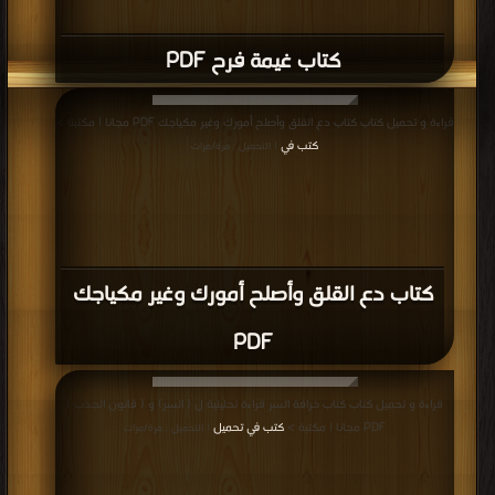
كتاب غيمة فرح PDF
قراءة و تحميل كتاب كتاب دع القلق وأصلح أمورك وغير مكياجك PDF مجانا | مكتبة >
كتب في
| التحميل : مرة/مرات
كتاب دع القلق وأصلح أمورك وغير مكياجك
PDF
قراءة و تحميل كتاب كتاب خرافة السر قراءة تحليلية ل ( السر) و ( قانون الجذب )
PDF مجانا | مكتبة >
كتب في تحميل
| التحميل : مرة/مرات