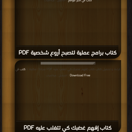
كتب في اكبر موقع
| التحميل : مرة/مرات
كتاب برامج عملية لتصبح أروع شخصية PDF
قراءة و تحميل كتاب كتاب إفهم غضبك كي تتغلب عليه PDF مجانا | مكتبة >
كتب في
Download Free
| التحميل : مرة/مرات
كتاب إفهم غضبك كي تتغلب عليه PDF