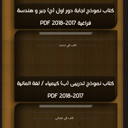
كتاب نموذج اجابة دور اول (ج) جبر و هندسة
فراغية 2017-2018 PDF
قراءة و تحميل كتاب كتاب نموذج تدريبى (ب) كيمياء / لغة المانية 2017-2018 PDF
مجانا | مكتبة >
كتب في جديد
| التحميل : مرة/مرات
كتاب نموذج تدريبى (ب) كيمياء / لغة المانية
2017-2018 PDF
قراءة و تحميل كتاب كتاب نموذج تدريبي (ب) ديناميكا (لغة فرنسية) 2019 / 2020
PDF مجانا | مكتبة >
كتب في مجاني
| التحميل : مرة/مرات