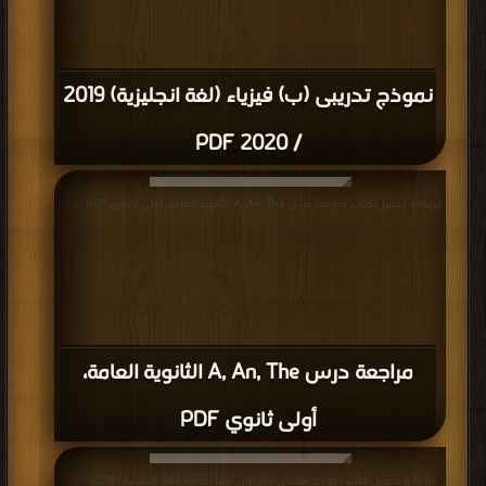
نموذج تدريبى (ب) فيزياء (لغة انجليزية) 2019
/ 2020 PDF
قراءة و تحميل كتاب مراجعة درس A, An, The الثانوية العامة، أولى ثانوي PDF مجانا
مراجعة درس A, An, The الثانوية العامة،
أولى ثانوي PDF
قراءة و تحميل كتاب نموذج امتحان دور اول (ب) احصاء (لغة فرنسية) 2018-2019