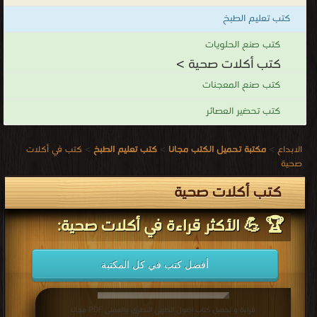
الجسم
كتب تعليم الطبخ
يومياً
للقيلم بأعماله وأنشطته اليوميّة، ولا تنحصر هذه الأكلات على أنواع قليلة
كتب صنع الحلويات
كتب أكلات صحية >
وإنّما تمتدّ لأنواع كثيرة.
كتب أكلات صحية
كتب صنع المعجنات
.
كتب تحضير العصائر
الابداع
>
مكتبة تحميل الكتب مجانا
>
كتب تعليم الطبخ
>
كتب في أكلات
صحية
كتب أكلات صحية
🏆 💪 الأكثر قراءة في أكلات صحية:
أفضل كتب في كل المكتبة
قراءة و تحميل كتاب اصول الطهي النظرى والعملى PDF مجانا