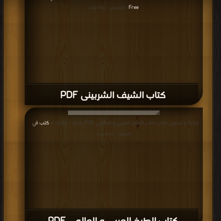
Free
| التحميل : مرة/مرات
كتاب الشيف الشربينى PDF
قراءة و تحميل كتاب كتاب الطبخ العربي و العالمي PDF مجانا | مكتبة >
كتب في
|
التحميل : مرة/مرات